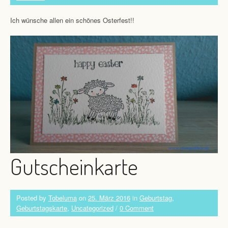
Ich wünsche allen ein schönes Osterfest!!
Gutscheinkarte
Posted by
Tobeluma
on
25. März 2016
in
Geburtstag
,
Geburtstagskarte
,
Uncategorized
/
0 Comment