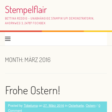
Skip to content
Stempelflair
BETTINA REDDIG – UNABHÄNGIGE STAMPIN`UP! DEMONSTRATORIN,
AHORNWEG 3, 24787 FOCKBEK
MONTH:
MÄRZ 2016
Frohe Ostern!
Posted by
Tobeluma
on
27. März 2016
in
Osterkarte
,
Ostern
/
0
Comment