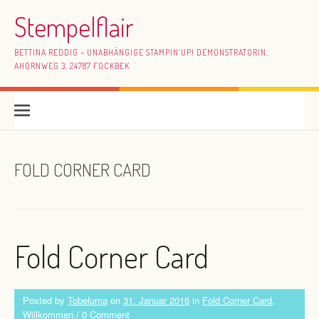
Skip to content
Stempelflair
BETTINA REDDIG – UNABHÄNGIGE STAMPIN`UP! DEMONSTRATORIN,
AHORNWEG 3, 24787 FOCKBEK
FOLD CORNER CARD
Fold Corner Card
Posted by
Tobeluma
on
31. Januar 2016
in
Fold Corner Card
,
Willkommen
/
0 Comment