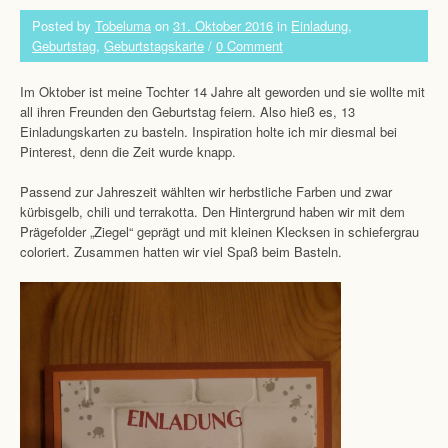
Posted by
Tobeluma
on
31. Oktober 2016
in
Einladung
,
Geburtstag
,
Geburtstagskarte
/
0 Comment
Im Oktober ist meine Tochter 14 Jahre alt geworden und sie wollte mit
all ihren Freunden den Geburtstag feiern. Also hieß es, 13
Einladungskarten zu basteln. Inspiration holte ich mir diesmal bei
Pinterest, denn die Zeit wurde knapp.
Passend zur Jahreszeit wählten wir herbstliche Farben und zwar
kürbisgelb, chili und terrakotta. Den Hintergrund haben wir mit dem
Prägefolder „Ziegel“ geprägt und mit kleinen Klecksen in schiefergrau
coloriert. Zusammen hatten wir viel Spaß beim Basteln.