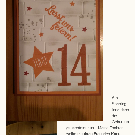
Am
Sonntag
fand dann
die
Geburtsta
gsnachfeier statt. Meine Tochter
wollte mit ihren Freunden Kanu