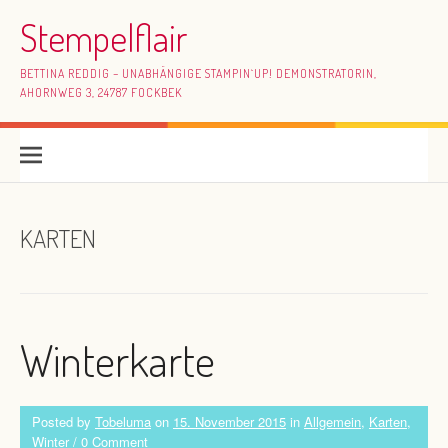
Skip to content
Stempelflair
BETTINA REDDIG – UNABHÄNGIGE STAMPIN`UP! DEMONSTRATORIN,
AHORNWEG 3, 24787 FOCKBEK
KARTEN
Winterkarte
Posted by
Tobeluma
on
15. November 2015
in
Allgemein
,
Karten
,
Winter
/
0 Comment