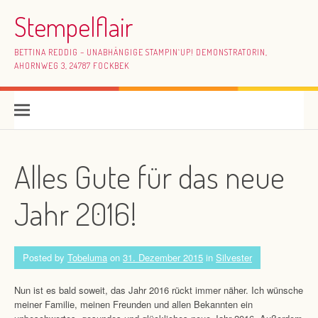
Skip to content
Stempelflair
BETTINA REDDIG – UNABHÄNGIGE STAMPIN`UP! DEMONSTRATORIN,
AHORNWEG 3, 24787 FOCKBEK
Alles Gute für das neue
Jahr 2016!
Posted by
Tobeluma
on
31. Dezember 2015
in
Silvester
Nun ist es bald soweit, das Jahr 2016 rückt immer näher. Ich wünsche
meiner Familie, meinen Freunden und allen Bekannten ein