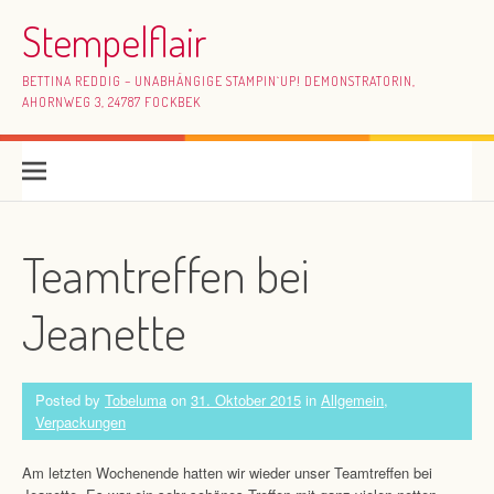
Skip to content
Stempelflair
BETTINA REDDIG – UNABHÄNGIGE STAMPIN`UP! DEMONSTRATORIN,
AHORNWEG 3, 24787 FOCKBEK
Teamtreffen bei
Jeanette
Posted by
Tobeluma
on
31. Oktober 2015
in
Allgemein
,
Verpackungen
Am letzten Wochenende hatten wir wieder unser Teamtreffen bei